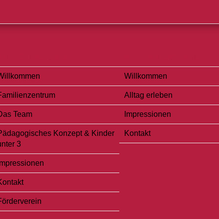
KiTa Schatzinsel
KiTa Wilhelmstraße
Willkommen
Willkommen
Familienzentrum
Alltag erleben
Das Team
Impressionen
Pädagogisches Konzept & Kinder
Kontakt
unter 3
Impressionen
Kontakt
Förderverein