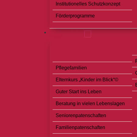
Institutionelles Schutzkonzept
Förderprogramme
WAS WIR TUN
Hilfe für Familien, Kinder,
Jugendliche und Senioren
Pflegefamilien
Elternkurs „Kinder im Blick“©
Guter Start ins Leben
Beratung in vielen Lebenslagen
Seniorenpatenschaften
Familienpatenschaften