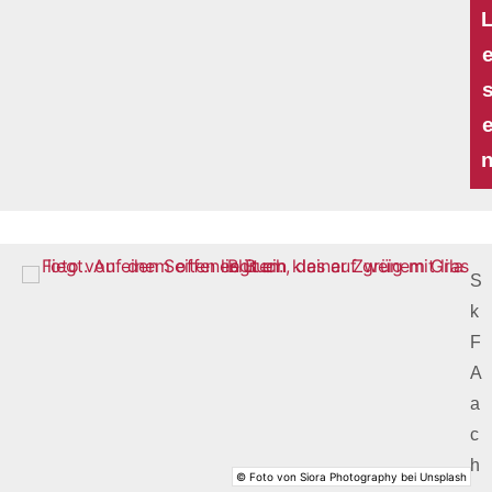
S
k
F
A
a
c
h
© Foto von Siora Photography bei Unsplash