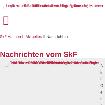
Startseite
Zur Navigation
Zum Inhalt
Zum Footer
SkF Aachen
Aktuelles
Nachrichten
Nachrichten vom SkF
S
k
F
G
e
s