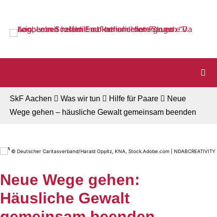
Startseite
Zur Navigation
Zum Inhalt
Zum Footer
SkF Aachen
Was wir tun
Hilfe für Paare
Neue
Wege gehen – häusliche Gewalt gemeinsam beenden
© Deutscher Caritasverband/Harald Oppitz, KNA, Stock.Adobe.com | NDABCREATIVITY
Neue Wege gehen:
Häusliche Gewalt
gemeinsam beenden