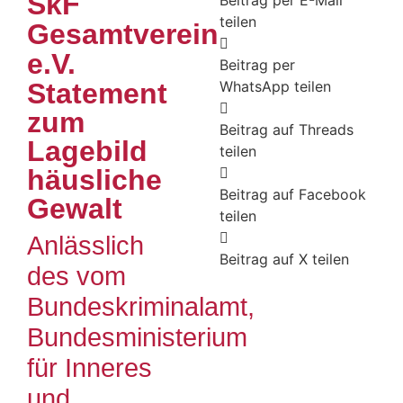
SkF
Beitrag per E-Mail
teilen
Gesamtverein
e.V.
Beitrag per
Statement
WhatsApp teilen
zum
Beitrag auf Threads
Lagebild
teilen
häusliche
Beitrag auf Facebook
Gewalt
teilen
Anlässlich
Beitrag auf X teilen
des vom
Bundeskriminalamt,
Bundesministerium
für Inneres
und