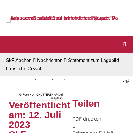
Startseite
Zur Navigation
Zum Inhalt
Zum Footer
SkF Aachen
Nachrichten
Statement zum Lagebild
häusliche Gewalt
© Stock.Adobe.com | Krakenimages.com, Deutscher Caritasverband/Julia Steinbrecht,
KNA
© Foto von CHUTTERSNAP bei
Unsplash
Teilen
Veröffentlicht
am: 12. Juli
PDF drucken
2023