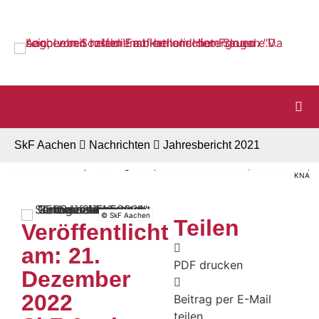
Startseite
Zur Navigation
Zum Inhalt
Zum Footer
SkF Aachen
Nachrichten
Jahresbericht 2021
© Stock.Adobe.com | Krakenimages.com, Deutscher Caritasverband/Julia Steinbrecht,
KNA
© SkF Aachen
Teilen
Veröffentlicht
am: 21.
PDF drucken
Dezember
2022
Beitrag per E-Mail
teilen