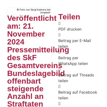
© Foto von Sergi Kabrera bei
Unsplash
Teilen
Veröffentlicht
am: 21.
PDF drucken
November
2024
Beitrag per E-Mail
teilen
Pressemitteilung
des SkF
Beitrag per
Gesamtvereins
WhatsApp teilen
Bundeslagebild
Beitrag auf Threads
offenbart
teilen
steigende
Beitrag auf Facebook
Anzahl an
teilen
Straftaten