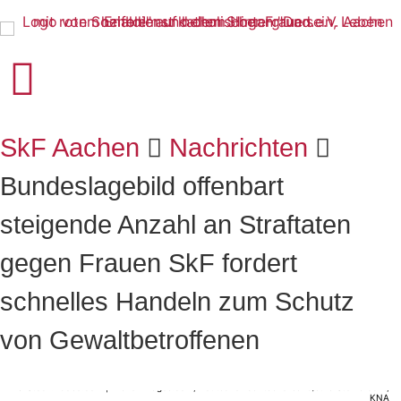
Startseite
Zur Navigation
Zum Inhalt
Zum Footer
SkF Aachen
Nachrichten
Bundeslagebild offenbart
steigende Anzahl an Straftaten
gegen Frauen SkF fordert
schnelles Handeln zum Schutz
von Gewaltbetroffenen
© Stock.Adobe.com | Krakenimages.com, Deutscher Caritasverband/Julia Steinbrecht,
KNA