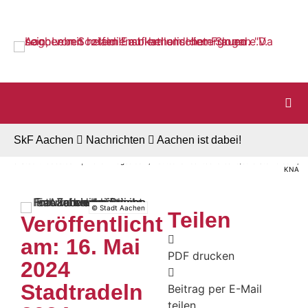
Startseite
Zur Navigation
Zum Inhalt
Zum Footer
SkF Aachen
Nachrichten
Aachen ist dabei!
© Stock.Adobe.com | Krakenimages.com, Deutscher Caritasverband/Julia Steinbrecht,
KNA
© Stadt Aachen
Teilen
Veröffentlicht
am: 16. Mai
PDF drucken
2024
Stadtradeln
Beitrag per E-Mail
teilen